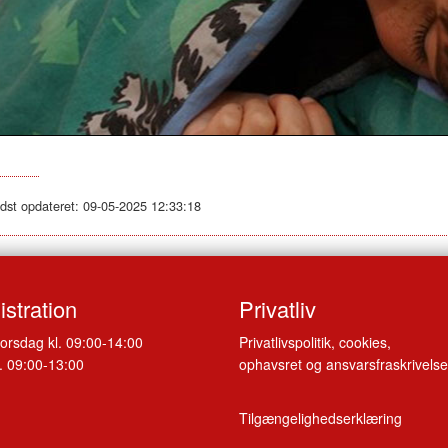
idst opdateret: 09-05-2025 12:33:18
stration
Privatliv
orsdag kl. 09:00-14:00
Privatlivspolitik, cookies,
. 09:00-13:00
ophavsret og ansvarsfraskrivelse
Tilgængelighedserklæring