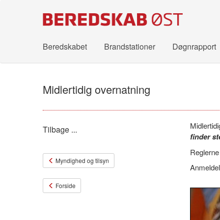
Beredskabet
Brandstationer
Døgnrapport
Midlertidig overnatning
Midlertid
Tilbage ...
finder s
Reglerne 
Myndighed og tilsyn
Anmeldel
Forside