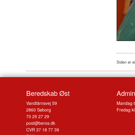
Siden er s
Beredskab Øst
Admini
Vandtårnsvej 59
Mandag-t
2860 Søborg
Fredag kl
70 25 27 29
post@beros.dk
CVR 37 18 77 39